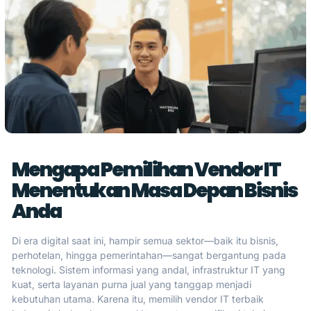
Mengapa Pemilihan Vendor IT
Menentukan Masa Depan Bisnis
Anda
Di era digital saat ini, hampir semua sektor—baik itu bisnis,
perhotelan, hingga pemerintahan—sangat bergantung pada
teknologi. Sistem informasi yang andal, infrastruktur IT yang
kuat, serta layanan purna jual yang tanggap menjadi
kebutuhan utama. Karena itu, memilih vendor IT terbaik