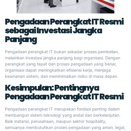
Pengadaan Perangkat IT Resmi
sebagai Investasi Jangka
Panjang
Pengadaan perangkat IT bukan sekadar proses pembelian,
melainkan investasi jangka panjang bagi organisasi. Dengan
perangkat yang tepat dan proses pengadaan yang benar,
organisasi dapat meningkatkan efisiensi kerja, menjaga
keamanan sistem, dan meminimalkan risiko di masa depan.
Kesimpulan: Pentingnya
Pengadaan Perangkat IT Resmi
Pengadaan perangkat IT merupakan fondasi penting dalam
membangun sistem teknologi yang andal dan berkelanjutan.
Baik instansi, perusahaan, maupun sektor hospitality,
semuanya membutuhkan proses pengadaan yang aman, legal,