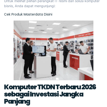
Untuk melihat pilihan perangkat IT resmi dan solusi komputer
bisnis, Anda dapat mengunjungi:
Cek Produk Masterdata Disini
Komputer TKDN Terbaru 2026
sebagai Investasi Jangka
Panjang