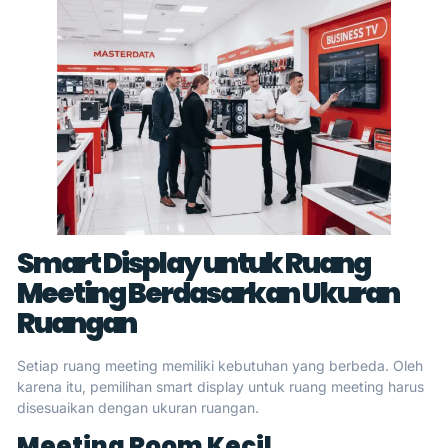
Smart Display untuk Ruang
Meeting Berdasarkan Ukuran
Ruangan
Setiap ruang meeting memiliki kebutuhan yang berbeda. Oleh
karena itu, pemilihan smart display untuk ruang meeting harus
disesuaikan dengan ukuran ruangan.
Meeting Room Kecil