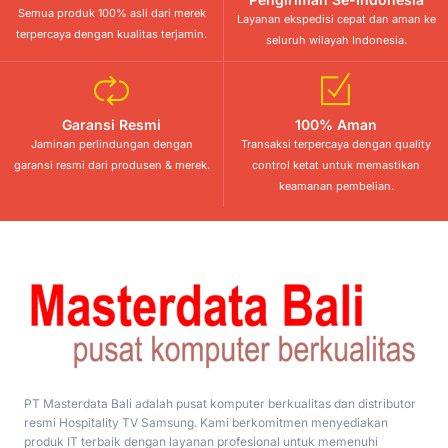
Semua produk 100% asli dari merek
Layanan ekspedisi cepat dan aman ke
terpercaya dengan kualitas terjamin.
seluruh wilayah Indonesia.
Garansi Resmi
100% Aman
Jaminan perlindungan dengan
Transaksi terpercaya dengan quality
garansi resmi dari produsen & merek.
control ketat untuk memastikan
keamanan pembelian.
PT Masterdata Bali adalah pusat komputer berkualitas dan distributor
resmi Hospitality TV Samsung. Kami berkomitmen menyediakan
produk IT terbaik dengan layanan profesional untuk memenuhi