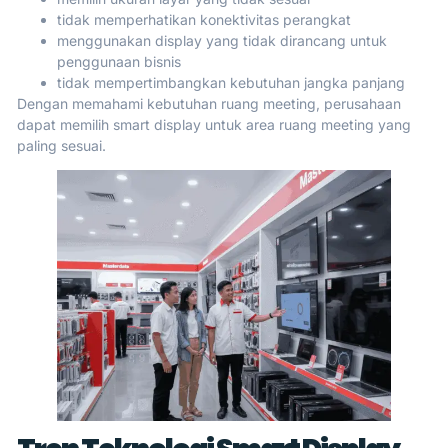
tidak memperhatikan konektivitas perangkat
menggunakan display yang tidak dirancang untuk
penggunaan bisnis
tidak mempertimbangkan kebutuhan jangka panjang
Dengan memahami kebutuhan ruang meeting, perusahaan
dapat memilih smart display untuk area ruang meeting yang
paling sesuai.