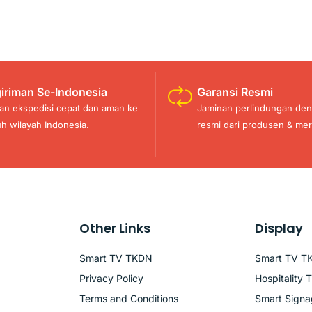
iriman Se-Indonesia
Garansi Resmi
an ekspedisi cepat dan aman ke
Jaminan perlindungan den
uh wilayah Indonesia.
resmi dari produsen & mer
Other Links
Display
Smart TV TKDN
Smart TV T
Privacy Policy
Hospitality 
Terms and Conditions
Smart Sign