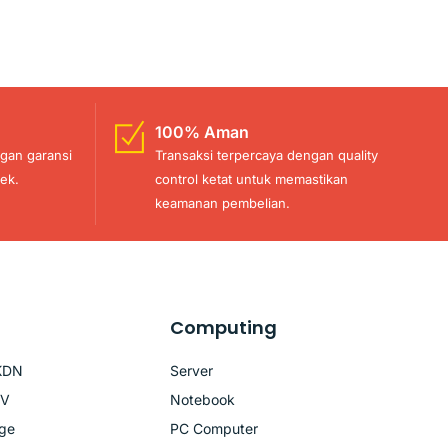
100% Aman
gan garansi
Transaksi terpercaya dengan quality
ek.
control ketat untuk memastikan
keamanan pembelian.
Computing
KDN
Server
TV
Notebook
age
PC Computer