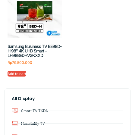
Samsung Business TV BE98D-
H 98″ 4K UHD Smart –
LH98BEDHVGKXXD
Rp
79.500.000
Add to cart
All Display
Smart TV TKDN
Hospitality TV