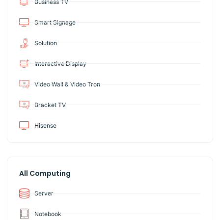
Business TV
Smart Signage
Solution
Interactive Display
Video Wall & Video Tron
Bracket TV
Hisense
All Computing
Server
Notebook