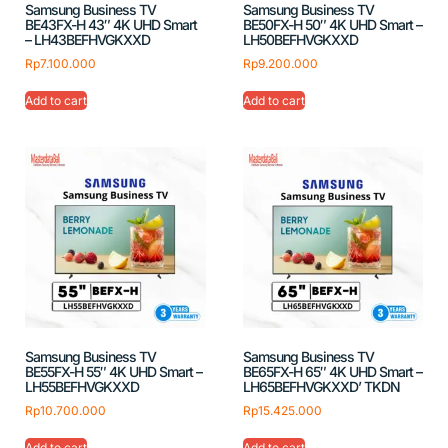
Samsung Business TV
Samsung Business TV
BE43FX-H 43″ 4K UHD Smart
BE50FX-H 50″ 4K UHD Smart –
– LH43BEFHVGKXXD
LH50BEFHVGKXXD
Rp
7.100.000
Rp
9.200.000
Add to cart
Add to cart
Samsung Business TV
Samsung Business TV
BE55FX-H 55″ 4K UHD Smart –
BE65FX-H 65″ 4K UHD Smart –
LH55BEFHVGKXXD
LH65BEFHVGKXXD’ TKDN
Rp
10.700.000
Rp
15.425.000
Add to cart
Add to cart