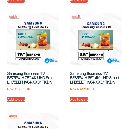
Samsung Business TV
Samsung Business TV
BE75FX-H 75″ 4K UHD Smart –
BE85FX-H 85″ 4K UHD Smart –
LH75BEFHVGKXXD’ TKDN
LH85BEFHVGKXXD’ TKDN
Rp
29.973.000
Rp
44.495.000
Add to cart
Add to cart