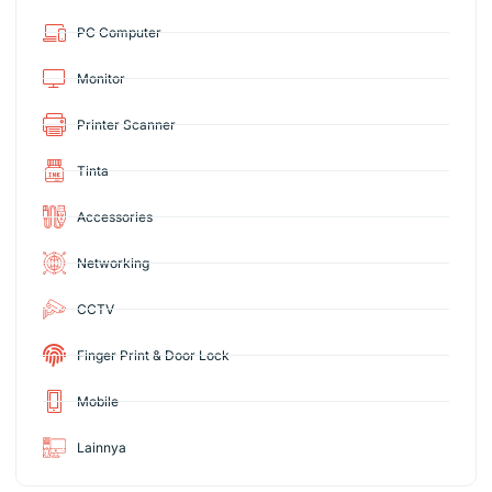
PC Computer
Monitor
Printer Scanner
Tinta
Accessories
Networking
CCTV
Finger Print & Door Lock
Mobile
Lainnya