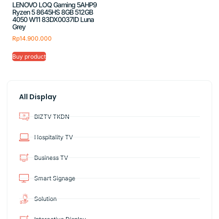
LENOVO LOQ Gaming 5AHP9
Ryzen 5 8645HS 8GB 512GB
4050 W11 83DX0037ID Luna
Grey
Rp
14.900.000
Buy product
All Display
BIZTV TKDN
Hospitality TV
Business TV
Smart Signage
Solution