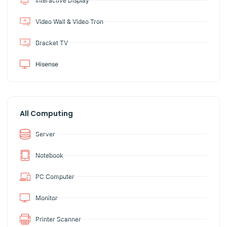
Interactive Display
Video Wall & Video Tron
Bracket TV
Hisense
All Computing
Server
Notebook
PC Computer
Monitor
Printer Scanner