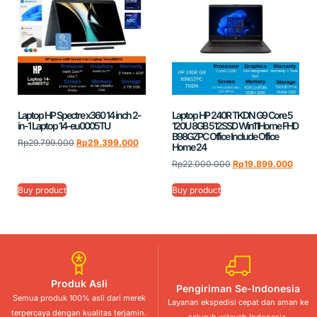
Laptop HP Spectre x360 14 inch 2-
Laptop HP 240R TKDN G9 Core 5
in-1 Laptop 14-eu0005TU
120U 8GB 512SSD Win11Home FHD
B98GZPC Office Include Office
Rp
29.799.000
Rp
29.399.000
Home 24
Rp
22.000.000
Rp
19.899.000
Buy product
Buy product
Produk Asli
Pengiriman Se-Indonesia
Semua produk 100% asli dari merek
Layanan ekspedisi cepat dan aman ke
terpercaya dengan kualitas terjamin.