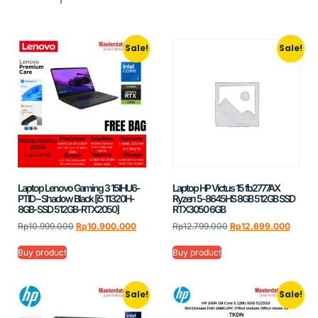
Sale!
Sale!
Laptop Lenovo Gaming 3 15IHU6-
Laptop HP Victus 15 fb2777AX
PTID – Shadow Black [i5 11320H-
Ryzen 5-8645HS 8GB 512GB SSD
8GB-SSD 512GB-RTX2050]
RTX3050 6GB
Rp
10.999.000
Rp
10.900.000
Rp
12.799.000
Rp
12.699.000
Buy product
Buy product
Sale!
Sale!