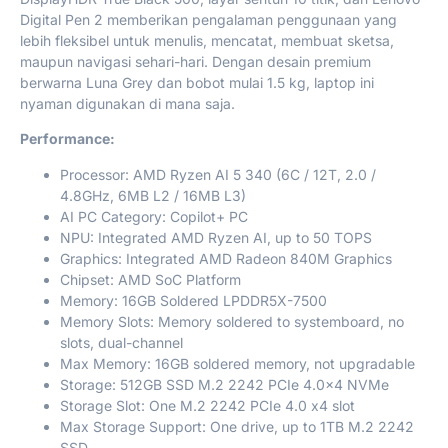
Digital Pen 2 memberikan pengalaman penggunaan yang
lebih fleksibel untuk menulis, mencatat, membuat sketsa,
maupun navigasi sehari-hari. Dengan desain premium
berwarna Luna Grey dan bobot mulai 1.5 kg, laptop ini
nyaman digunakan di mana saja.
Performance:
Processor: AMD Ryzen AI 5 340 (6C / 12T, 2.0 /
4.8GHz, 6MB L2 / 16MB L3)
AI PC Category: Copilot+ PC
NPU: Integrated AMD Ryzen AI, up to 50 TOPS
Graphics: Integrated AMD Radeon 840M Graphics
Chipset: AMD SoC Platform
Memory: 16GB Soldered LPDDR5X-7500
Memory Slots: Memory soldered to systemboard, no
slots, dual-channel
Max Memory: 16GB soldered memory, not upgradable
Storage: 512GB SSD M.2 2242 PCIe 4.0×4 NVMe
Storage Slot: One M.2 2242 PCIe 4.0 x4 slot
Max Storage Support: One drive, up to 1TB M.2 2242
SSD