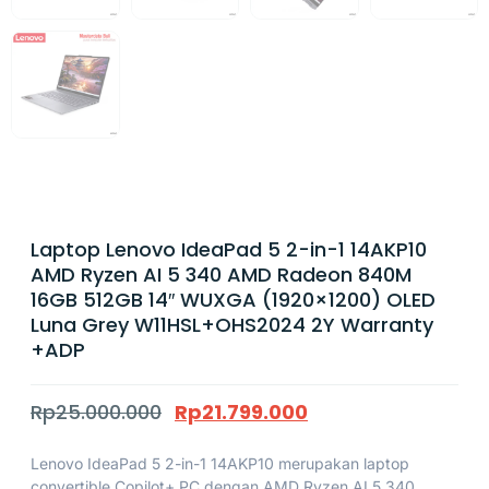
Laptop Lenovo IdeaPad 5 2-in-1 14AKP10
AMD Ryzen AI 5 340 AMD Radeon 840M
16GB 512GB 14″ WUXGA (1920×1200) OLED
Luna Grey W11HSL+OHS2024 2Y Warranty
+ADP
Rp
25.000.000
Rp
21.799.000
Lenovo IdeaPad 5 2-in-1 14AKP10 merupakan laptop
convertible Copilot+ PC dengan AMD Ryzen AI 5 340,