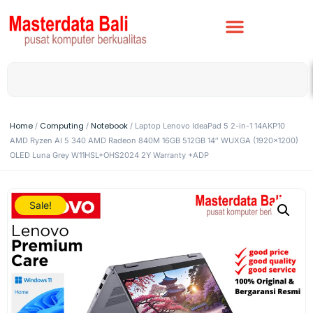
Home
Computing
Notebook
/
/
/ Laptop Lenovo IdeaPad 5 2-in-1 14AKP10
AMD Ryzen AI 5 340 AMD Radeon 840M 16GB 512GB 14″ WUXGA (1920×1200)
OLED Luna Grey W11HSL+OHS2024 2Y Warranty +ADP
Sale!