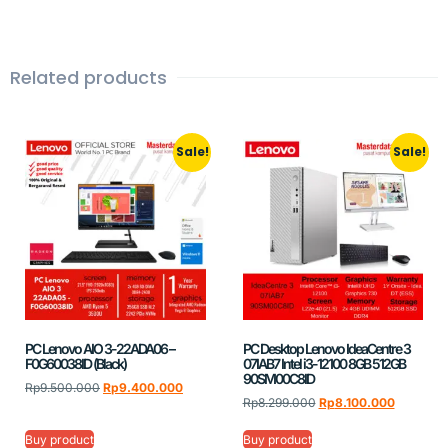
Related products
Sale!
Sale!
PC Lenovo AIO 3-22ADA06 –
PC Desktop Lenovo IdeaCentre 3
F0G60038ID (Black)
07IAB7 Intel i3-12100 8GB 512GB
90SM00C8ID
Rp
9.500.000
Rp
9.400.000
Rp
8.299.000
Rp
8.100.000
Buy product
Buy product