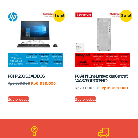
Sale!
Sale!
PC HP 200 G3 AIO DOS
PC All IN One Lenovo IdeaCentre 5
14IAB7 90T3008NID
Rp
9.999.000
Rp
8.999.000
Rp
20.000.000
Rp
16.699.000
Buy product
Buy product