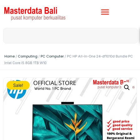
Home
Computing
PC Computer
/
/
/ PC HP All-in-One 24-df1010d Bundle PC
Intel Core i5 8GB 1TB W10
Sale!