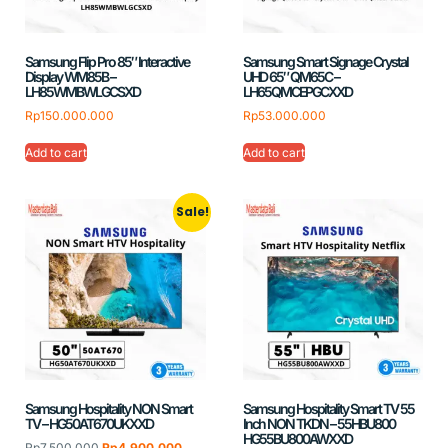
Samsung Flip Pro 85″ Interactive
Samsung Smart Signage Crystal
Display WM85B –
UHD 65″ QM65C –
LH85WMBWLGCSXD
LH65QMCEPGCXXD
Rp
150.000.000
Rp
53.000.000
Add to cart
Add to cart
Sale!
Samsung Hospitality NON Smart
Samsung Hospitality Smart TV 55
TV – HG50AT670UKXXD
Inch NON TKDN – 55HBU800
HG55BU800AWXXD
Rp
7.500.000
Rp
4.900.000