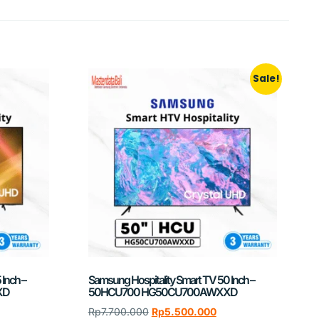
Sale!
Inch –
Samsung Hospitality Smart TV 50 Inch –
XD
50HCU700 HG50CU700AWXXD
Rp
7.700.000
Rp
5.500.000