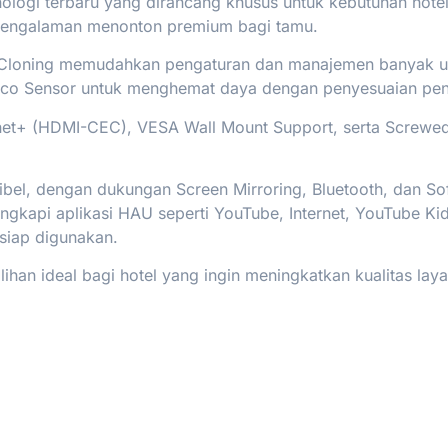
logi terbaru yang dirancang khusus untuk kebutuhan hotel
n pengalaman menonton premium bagi tamu.
 Cloning memudahkan pengaturan dan manajemen banyak unit 
n Eco Sensor untuk menghemat daya dengan penyesuaian pe
et+ (HDMI-CEC), VESA Wall Mount Support, serta Screwed 
sibel, dengan dukungan Screen Mirroring, Bluetooth, dan
ngkapi aplikasi HAU seperti YouTube, Internet, YouTube Kids
siap digunakan.
ihan ideal bagi hotel yang ingin meningkatkan kualitas la