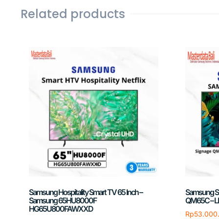
Related products
Samsung Hospitality Smart TV 65 Inch –
Samsung Sm
Samsung 65HU8000F
QM65C –
HG65U800FAWXXD
Rp
53.000