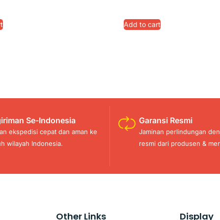
t
Add to cart
iriman Se-Indonesia
Garansi Resmi
an ekspedisi cepat dan aman ke
Jaminan perlindungan den
uh wilayah Indonesia.
resmi dari produsen & mer
Other Links
Display