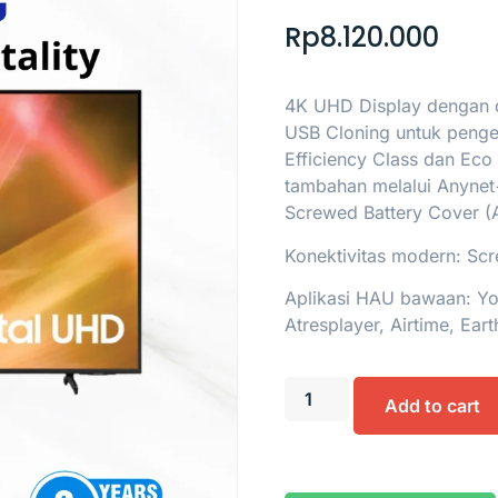
Rp
8.120.000
4K UHD Display dengan 
USB Cloning untuk pengel
Efficiency Class dan Eco
tambahan melalui Anyne
Screwed Battery Cover (An
Konektivitas modern: Scre
Aplikasi HAU bawaan: You
Atresplayer, Airtime, Eart
Add to cart