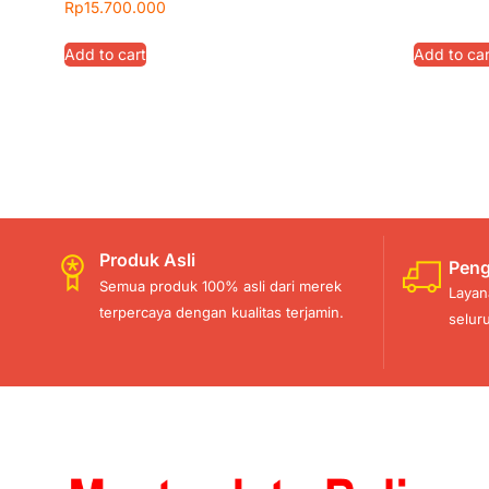
Rp
15.700.000
Add to cart
Add to car
Produk Asli
Peng
Semua produk 100% asli dari merek
Layan
terpercaya dengan kualitas terjamin.
selur