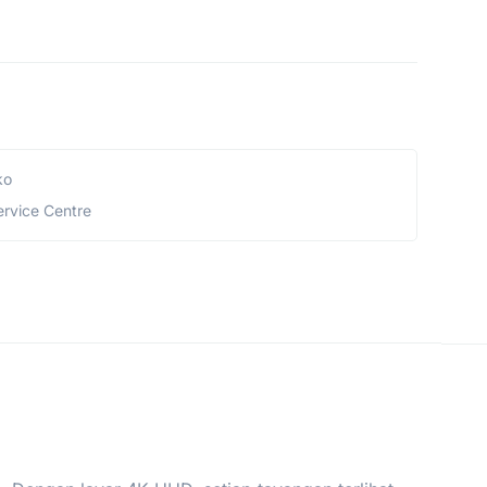
ko
ervice Centre