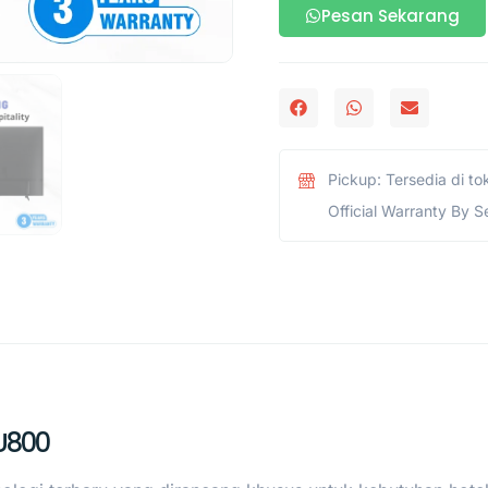
Pesan Sekarang
Pickup: Tersedia di to
Official Warranty By S
U800