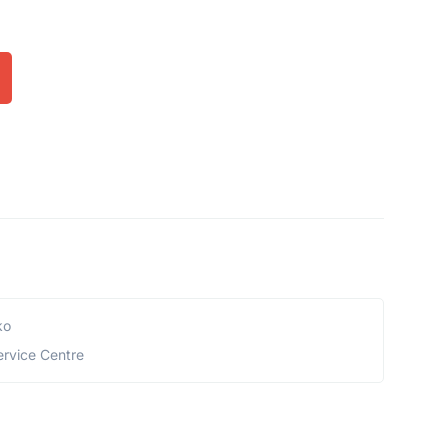
ko
ervice Centre