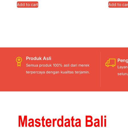
Add to cart
Add to car
Produk Asli
Peng
Semua produk 100% asli dari merek
Layan
terpercaya dengan kualitas terjamin.
selur