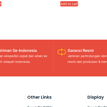
t
Add to cart
iriman Se-Indonesia
Garansi Resmi
an ekspedisi cepat dan aman ke
Jaminan perlindungan den
uh wilayah Indonesia.
resmi dari produsen & mer
Other Links
Display