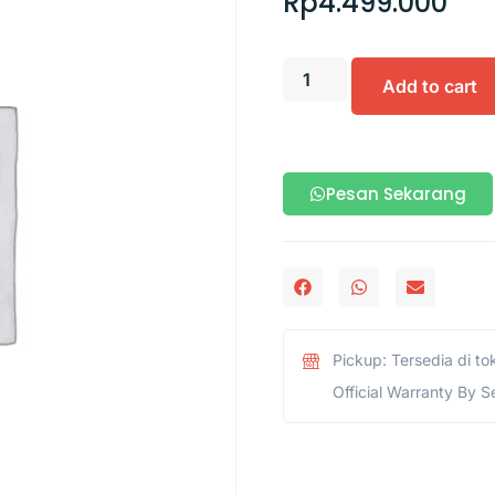
Rp
4.499.000
Add to cart
Pesan Sekarang
Pickup: Tersedia di to
Official Warranty By S