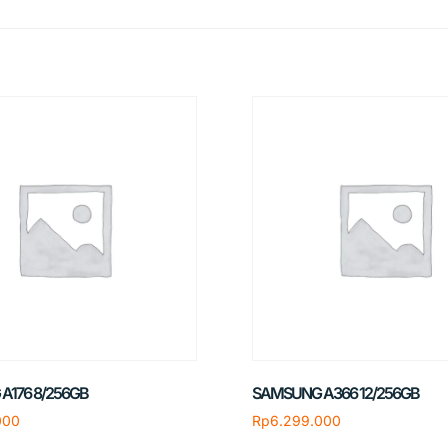
A176 8/256GB
SAMSUNG A366 12/256GB
000
Rp
6.299.000