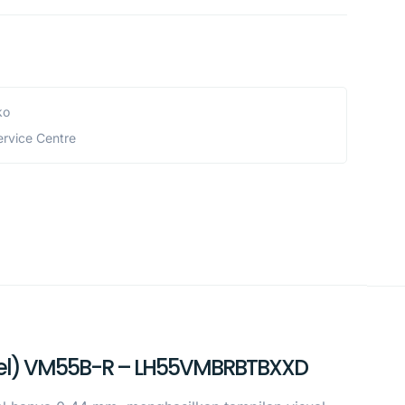
ko
ervice Centre
ezel) VM55B-R – LH55VMBRBTBXXD