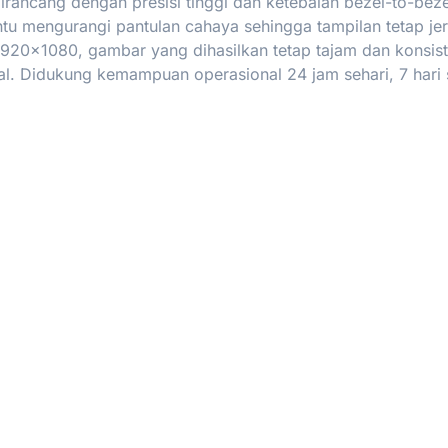
rancang dengan presisi tinggi dan ketebalan bezel-to-bez
tu mengurangi pantulan cahaya sehingga tampilan tetap je
920×1080, gambar yang dihasilkan tetap tajam dan konsiste
. Didukung kemampuan operasional 24 jam sehari, 7 hari se