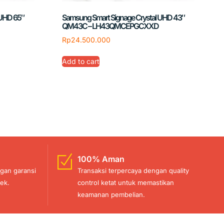
 UHD 65″
Samsung Smart Signage Crystal UHD 43″
QM43C – LH43QMCEPGCXXD
Rp
24.500.000
Add to cart
100% Aman
gan garansi
Transaksi terpercaya dengan quality
ek.
control ketat untuk memastikan
keamanan pembelian.