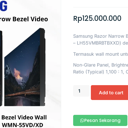
Rp
125.000.000
Samsung Razor Narrow Be
– LH55VMBRBTBXXD) deng
Termasuk wall mount un
Non-Glare Panel, Brightn
Ratio (Typical) 1,100 : 1,
Add to cart
Pesan Sekarang