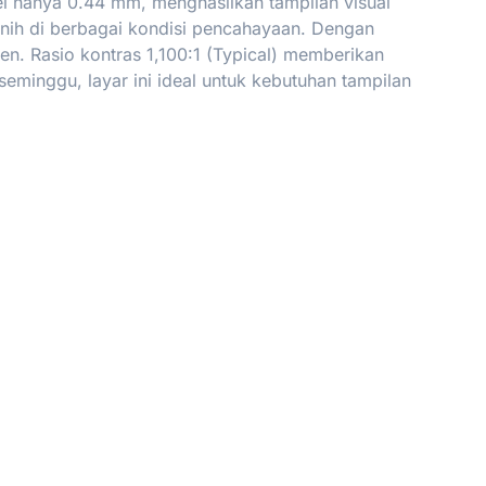
el hanya 0.44 mm, menghasilkan tampilan visual
rnih di berbagai kondisi pencahayaan. Dengan
n. Rasio kontras 1,100:1 (Typical) memberikan
minggu, layar ini ideal untuk kebutuhan tampilan