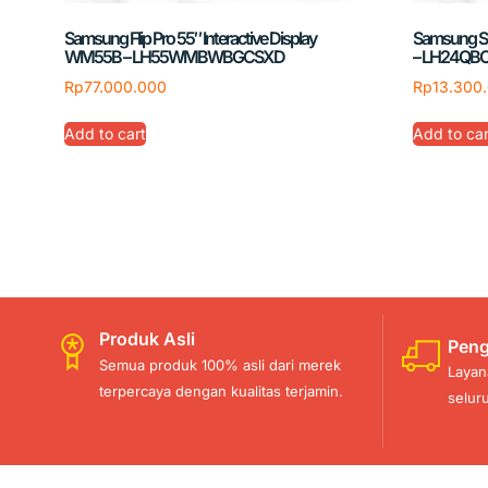
Samsung Flip Pro 55″ Interactive Display
Samsung Sm
WM55B – LH55WMBWBGCSXD
– LH24Q
Rp
77.000.000
Rp
13.300
Add to cart
Add to car
Produk Asli
Peng
Semua produk 100% asli dari merek
Layan
terpercaya dengan kualitas terjamin.
selur