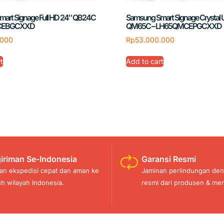
art Signage Full HD 24″ QB24C
Samsung Smart Signage Crystal
BCEBGCXXD
QM65C – LH65QMCEPGCXXD
.000
Rp
53.000.000
t
Add to cart
iriman Se-Indonesia
Garansi Resmi
an ekspedisi cepat dan aman ke
Jaminan perlindungan den
uh wilayah Indonesia.
resmi dari produsen & mer