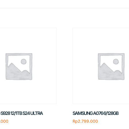
928 12/1TB S24 ULTRA
SAMSUNG A076 6/128GB
.000
Rp
2.799.000