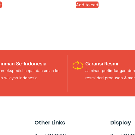
t
Add to cart
iriman Se-Indonesia
Garansi Resmi
an ekspedisi cepat dan aman ke
Jaminan perlindungan den
uh wilayah Indonesia.
resmi dari produsen & mer
Other Links
Display