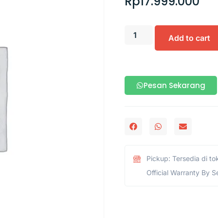
Rp
17.999.000
Add to cart
Pesan Sekarang
Pickup: Tersedia di to
Official Warranty By S