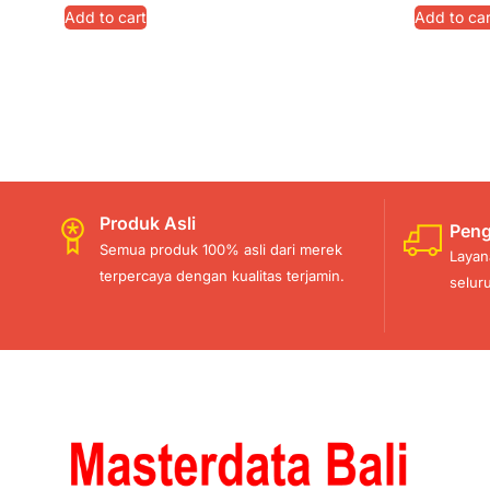
Add to cart
Add to car
Produk Asli
Peng
Semua produk 100% asli dari merek
Layan
terpercaya dengan kualitas terjamin.
selur