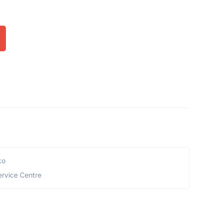
ko
ervice Centre