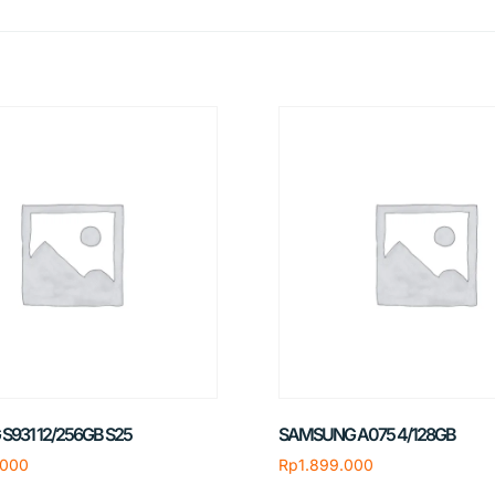
931 12/256GB S25
SAMSUNG A075 4/128GB
.000
Rp
1.899.000