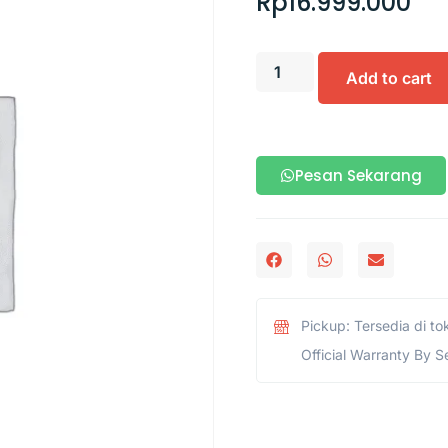
Rp
16.999.000
Add to cart
Pesan Sekarang
Pickup: Tersedia di to
Official Warranty By S