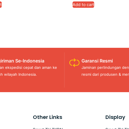
t
Add to cart
iriman Se-Indonesia
Garansi Resmi
an ekspedisi cepat dan aman ke
Jaminan perlindungan den
uh wilayah Indonesia.
resmi dari produsen & mer
Other Links
Display