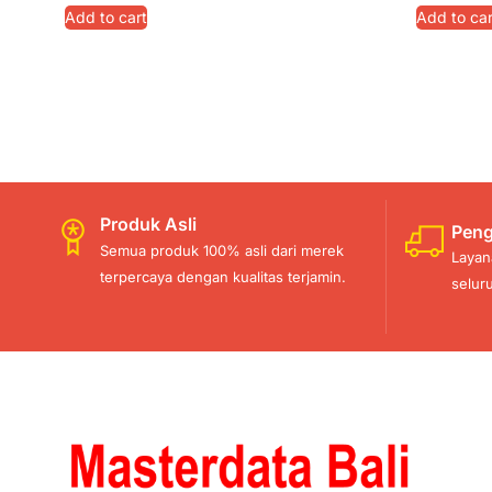
Add to cart
Add to car
Produk Asli
Peng
Semua produk 100% asli dari merek
Layan
terpercaya dengan kualitas terjamin.
selur