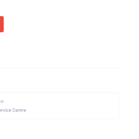
ko
ervice Centre