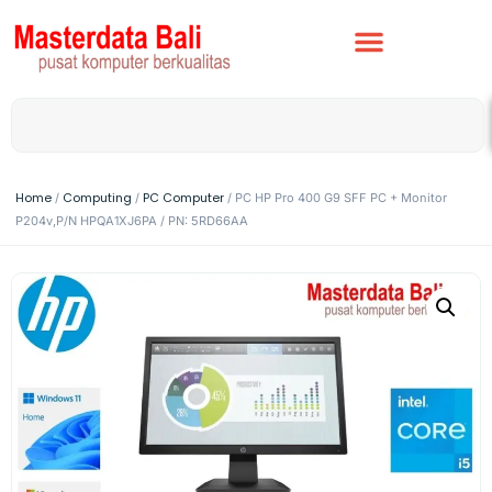
Home
Computing
PC Computer
/
/
/ PC HP Pro 400 G9 SFF PC + Monitor
P204v,P/N HPQA1XJ6PA / PN: 5RD66AA