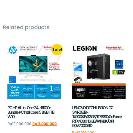
Related products
Sale!
PC HP All-in-One 24-df1010d
LENOVO DTCN LEGION T7-
Bundle PC Intel Core i5 8GB 1TB
34IRZ8/I9-
W10
14900KF/32GB/1TBSSD/GeForce
RTX4080 16GB/W11/BK/OPI
Rp
12.000.000
Rp
11.000.000
90V700D6ID
Rp
61.199.000