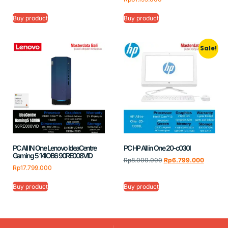
Buy product
Buy product
Sale!
PC All IN One Lenovo IdeaCentre
PC HP All in One 20-c030l
Gaming 5 14IOB6 90RE008VID
Rp
8.000.000
Rp
6.799.000
Rp
17.799.000
Buy product
Buy product