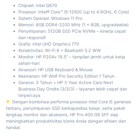
Chipset: Intel Q670
Prosesor: Intel® Core™ i5-13500 (up to 4.6GHz, 6 Core)
Sistem Operasi: Windows 11 Pro
Memori: 8GB DDR4-3200 MHz (1 x 8GB, upgradeable)
Penyimpanan: 512GB SSD PCIe NVMe – kinerja cepat
dan responsif
Grafis: Intel UHD Graphics 770
Konektivitas: Wi-Fi 6 + Bluetooth 5.2 WW
Monitor: HP P204v 19.5” – tampilan jernih untuk kerja
sehari-hari
Aksesori: HP USB Keyboard & Mouse
Keamanan: HP Wolf Pro Security Edition 1 Tahun
Garansi: 3 Tahun + HP 3 Year Active Care Next
Business Day Onsite (3/3/3) – layanan lebih cepat dan
terpercaya
Dengan kombinasi performa prosesor Intel Core i5 generasi
terbaru, penyimpanan SSD berkapasitas besar, serta paket
lengkap monitor dan aksesoris, HP Pro 400 G9 SFF siap
meningkatkan produktivitas bisnis Anda dengan efisien dan
handal.