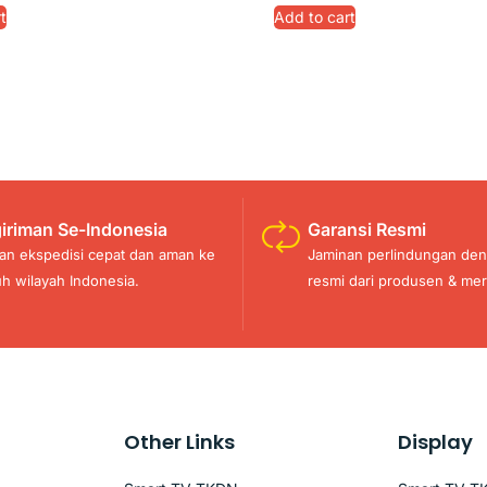
t
Add to cart
iriman Se-Indonesia
Garansi Resmi
an ekspedisi cepat dan aman ke
Jaminan perlindungan den
uh wilayah Indonesia.
resmi dari produsen & mer
Other Links
Display