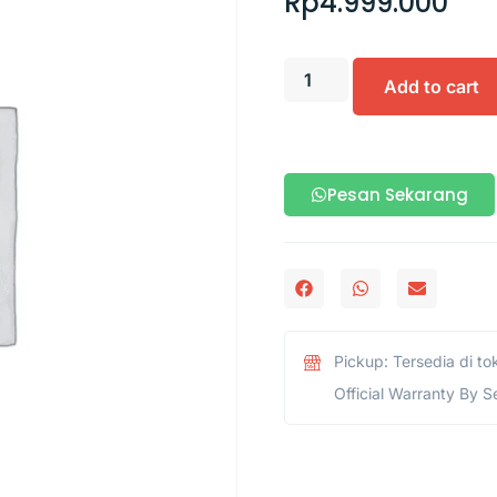
Rp
4.999.000
Add to cart
Pesan Sekarang
Pickup: Tersedia di to
Official Warranty By S