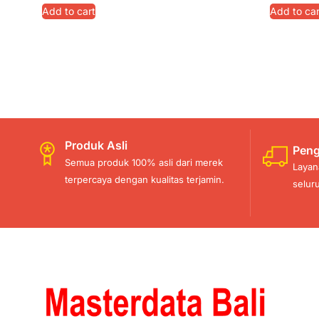
Add to cart
Add to car
Produk Asli
Peng
Semua produk 100% asli dari merek
Layan
terpercaya dengan kualitas terjamin.
selur