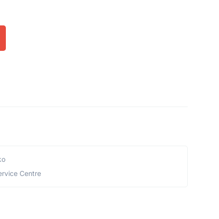
ko
ervice Centre