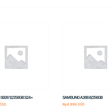
S926 12/256GB S24+
SAMSUNG A266 8/256GB
.000
Rp
4.999.000